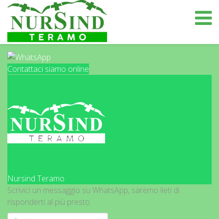
Contattaci siamo online
Nursind Teramo
Scrivici un messaggio su WhatsApp, saremo lieti di
risponderti al più presto.