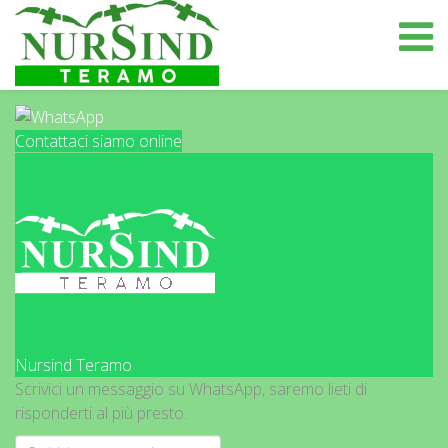
Contattaci siamo online
Nursind Teramo
Scrivici un messaggio su WhatsApp, saremo lieti di
risponderti al più presto.