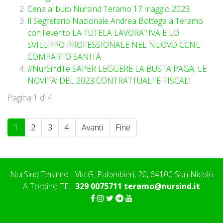
Cena al buio Nursind Teramo 17 maggio 2023
Il Segretario Nazionale Andrea Bottega a Teramo
con l'evento LA TUTELA LAVORATIVA E LO
SVILUPPO PROFESSIONALE NEL NUOVO CCNL
COMPARTO SANITÀ
#NurSindTe SAPER LEGGERE LA BUSTA PAGA, LE
NOVITA’ DEL 2023 CONTRATTUALI E FISCALI
Pagina 1 di 4
1
2
3
4
Avanti
Fine
NurSind Teramo - Via G. Palombieri, 20, 64100 San Nicolò
A Tordino TE -
329 0075711
teramo@nursind.it