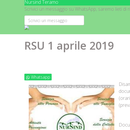
Nursind Teramo
Scrivici un messaggio su WhatsApp, saremo lieti di ri
RSU 1 aprile 2019
Whatsapp
Disam
docum
(orar
(prev
Docum