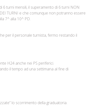
 6 turni mensili, il superamento di 6 turni NON
 TURNI e che comunque non potranno essere
alla 7^ alla 10^ PD.
che per il personale turnista, fermo restando il
ente H24 anche nei PS periferici.
tando il tempo ad una settimana al fine di
izzate” lo scorrimento della graduatoria.