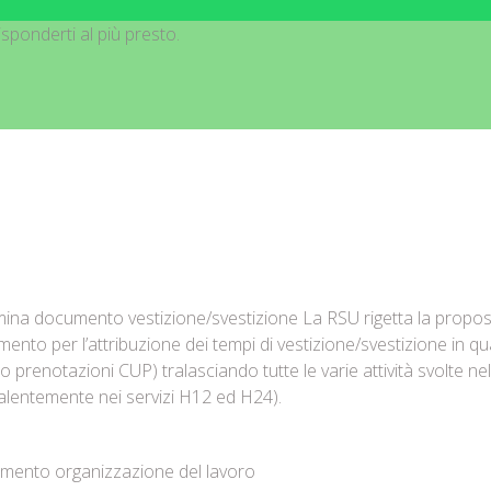
sponderti al più presto.
ina documento vestizione/svestizione La RSU rigetta la propost
ento per l’attribuzione dei tempi di vestizione/svestizione in q
io prenotazioni CUP) tralasciando tutte le varie attività svolte ne
alentemente nei servizi H12 ed H24).
ento organizzazione del lavoro