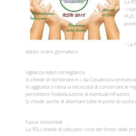
La RS
• i t
PUÒ 
previ
• La 
debito orario giornaliero.
Vigilanza video sorveglianza
Si chiede di ripristinare in c.da Casalena la presenz
In aggiunta si rileva la necessità di conservare le r
permettere l'individuazione di eventuali infrazioni.
Si chiede anche di allarmare tutte le porte di uscita
Fasce orizzontali
La RSU chiede di utilizzare i resti del fondo delle p