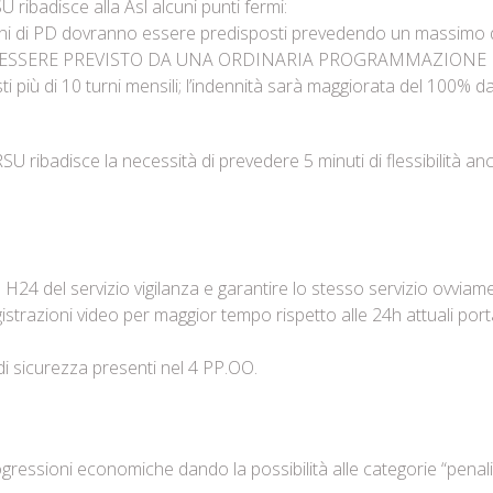
U ribadisce alla Asl alcuni punti fermi:
urni di PD dovranno essere predisposti prevedendo un massimo di
ESSERE PREVISTO DA UNA ORDINARIA PROGRAMMAZIONE DEI
sti più di 10 turni mensili; l’indennità sarà maggiorata del 100% d
RSU ribadisce la necessità di prevedere 5 minuti di flessibilità an
a H24 del servizio vigilanza e garantire lo stesso servizio ovviam
egistrazioni video per maggior tempo rispetto alle 24h attuali por
 di sicurezza presenti nel 4 PP.OO.
rogressioni economiche dando la possibilità alle categorie “penal