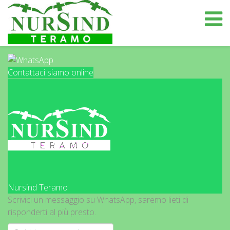
Contattaci siamo online
Nursind Teramo
Scrivici un messaggio su WhatsApp, saremo lieti di
risponderti al più presto.