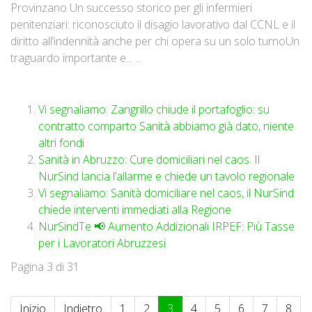
Provinzano Un successo storico per gli infermieri
penitenziari: riconosciuto il disagio lavorativo dal CCNL e il
diritto all’indennità anche per chi opera su un solo turnoUn
traguardo importante e... ...
Vi segnaliamo: Zangrillo chiude il portafoglio: su
contratto comparto Sanità abbiamo già dato, niente
altri fondi
Sanità in Abruzzo: Cure domiciliari nel caos. Il
NurSind lancia l’allarme e chiede un tavolo regionale
Vi segnaliamo: Sanità domiciliare nel caos, il NurSind
chiede interventi immediati alla Regione
NurSindTe 📢 Aumento Addizionali IRPEF: Più Tasse
per i Lavoratori Abruzzesi
Pagina 3 di 31
Inizio
Indietro
1
2
3
4
5
6
7
8