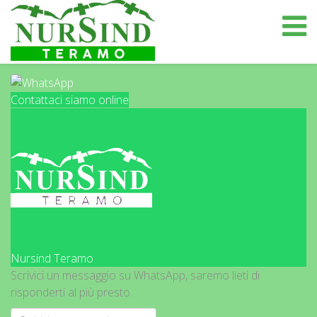
Contattaci siamo online
Nursind Teramo
Scrivici un messaggio su WhatsApp, saremo lieti di
risponderti al più presto.