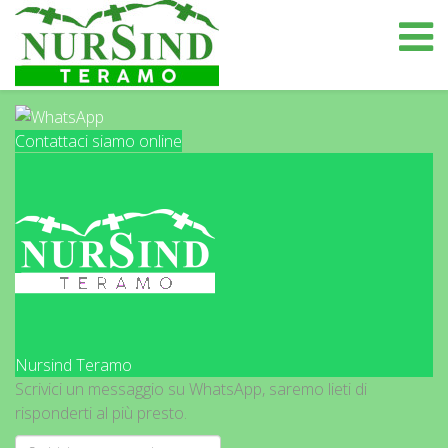
Contattaci siamo online
Nursind Teramo
Scrivici un messaggio su WhatsApp, saremo lieti di
risponderti al più presto.